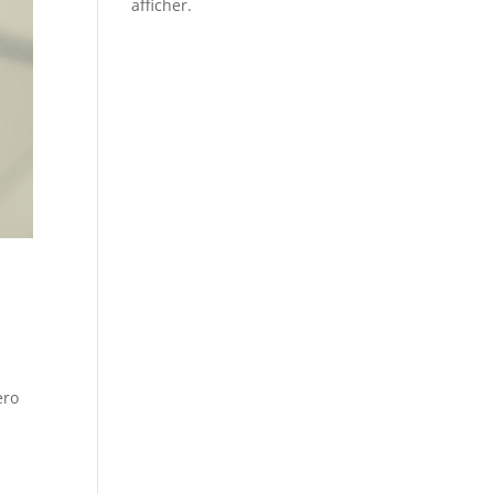
afficher.
ero